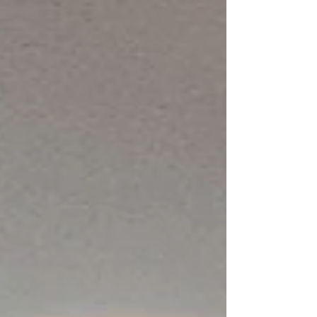
Research Project)は、「当事者参画」を軸に、子ど
も・若者ケアラー(ヤングケアラー)当事者の声を社会
に発信する研究・活動に取り組んできました。 本イベ
ントでは、YCARP 設立 5 周年を機に、この間のヤン
グケアラー支援とこども政策 における当事者参画の到
達点と課題を振り返りながら、子ども・若者の声が尊
重される社会 のあり方について参加者とともに考えま
す。 【日時】 2026年9月13日（日）13時30分〜16
時15分 【開催形態・定員】 対面（30名）・オンライ
ン（100名） 【対面会場】 立命館大学朱雀キャンパ
ス３