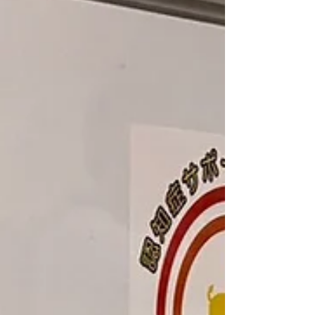
2026年4月にクリエイツかもがわより出版されたこと
を記念して開催されました。当日は、執筆者5名、京
都府および京都市の職員がご登壇されました。 【登壇
者】 斎藤 真緒（立命館大学産業社会学部 教授／
YCARP） 河西 優（立命館大学衣笠総合研究機構 研究
員／当事者／YCARP） 武石 卓也（立命館守山中学
校・高等学校 ユースワーカー／通信制高校教員／
YCARP） 松田 亮三（立命館大学産業社会学部 教授）
竹田 明子（公益財団法人京都市ユースサービス協会 ケ
ア事業担当統括） 小野 等様（京都市 福祉のまちづく
り推進室 重層的支援体制・ケアラー支援推進課長 ）
嶋﨑 健一郎様（京都府家庭・青少年支援課 参事