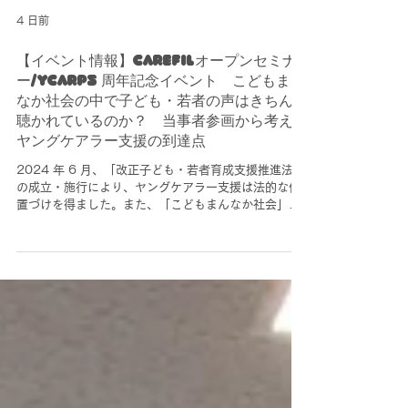
4 日前
【イベント情報】CAREFILオープンセミナ
ー/YCARP5 周年記念イベント こどもまん
なか社会の中で子ども・若者の声はきちんと
聴かれているのか？ 当事者参画から考える
ヤングケアラー支援の到達点
2024 年 6 月、「改正子ども・若者育成支援推進法」
の成立・施行により、ヤングケアラー支援は法的な位
置づけを得ました。また、「こどもまんなか社会」の
実現に向けた政策が進められるなかで、子ども・若者
の意見表明や社会参画の重要性が強調されています。
一方で、ヤングケアラー支援やこども政策のなかに、
当事者である子ども・若者の声はど のように反映され
ているのでしょうか。 YCARP(Young Carers Action