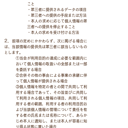
こと
・第三者に提供されるデータの項目
・第三者への提供の手段または方法
・本人の求めに応じて個人情報の第
三者への提供を停止すること
・本人の求めを受け付ける方法
2．​
前項の定めにかかわらず、次に掲げる場合に
は、当該情報の提供先は第三者に該当しないもの
とします。
①当会が利用目的の達成に必要な範囲内に
おいて個人情報の取扱いの全部または一部
を委託する場合
②合併その他の事由による事業の承継に伴
って個人情報が提供される場合
③個人情報を特定の者との間で共同して利
用する場合であって、その旨並びに共同し
て利用される個人情報の項目、共同して利
用する者の範囲，利用する者の利用目的お
よび当該個人情報の管理について責任を有
する者の氏名または名称について、あらか
じめ本人に通知し、または本人が容易に知
り得る状態に置いた場合