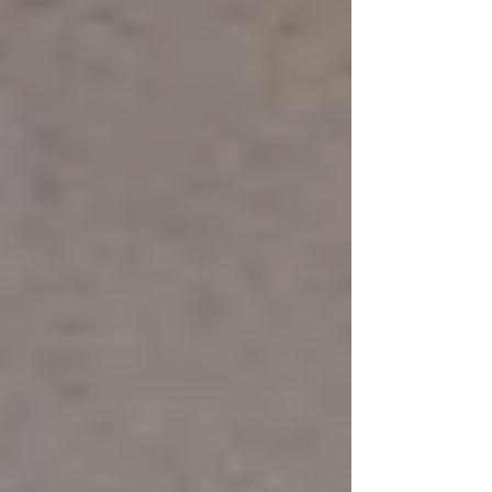
ているのでしょうか。 YCARP(Young Carers Action
Research Project)は、「当事者参画」を軸に、子ど
も・若者ケアラー(ヤングケアラー)当事者の声を社会
に発信する研究・活動に取り組んできました。 本イベ
ントでは、YCARP 設立 5 周年を機に、この間のヤン
グケアラー支援とこども政策 における当事者参画の到
達点と課題を振り返りながら、子ども・若者の声が尊
重される社会 のあり方について参加者とともに考えま
す。 【日時】 2026年9月13日（日）13時30分〜16
時15分 【開催形態・定員】 対面（30名）・オンライ
ン（100名） 【対面会場】 立命館大学朱雀キャンパ
ス３