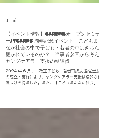
3 日前
【イベント情報】CAREFILオープンセミナ
ー/YCARP5 周年記念イベント こどもまん
なか社会の中で子ども・若者の声はきちんと
聴かれているのか？ 当事者参画から考える
ヤングケアラー支援の到達点
2024 年 6 月、「改正子ども・若者育成支援推進法」
の成立・施行により、ヤングケアラー支援は法的な位
置づけを得ました。また、「こどもまんなか社会」の
実現に向けた政策が進められるなかで、子ども・若者
の意見表明や社会参画の重要性が強調されています。
一方で、ヤングケアラー支援やこども政策のなかに、
当事者である子ども・若者の声はど のように反映され