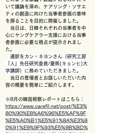
いて議論を深め、ケアリング・ソサエ
ティの創造に向けた当事者参画の意味
を探ることを目的に開催しました。
　当日は、日韓それぞれの当事者を中
心にヤングケアラー支援における当事
者参画に必要な視点が提示されまし
た。
通訳をカン・ネヨンさん（
研究工房
「人」先任研究委員/慶熙(キョンヒ)大
学講師）に務めていただきました。
　当日の登壇者とお話しいただいた内
容の概要を簡単にご紹介します。
※8月の韓国視察レポートはこちら：
https://www.carefil.net/post/%E3%
80%90%E8%A6%96%E5%AF%9F
%E5%A0%B1%E5%91%8A%E3%8
0%91%E9%9F%93%E5%9B%BD%