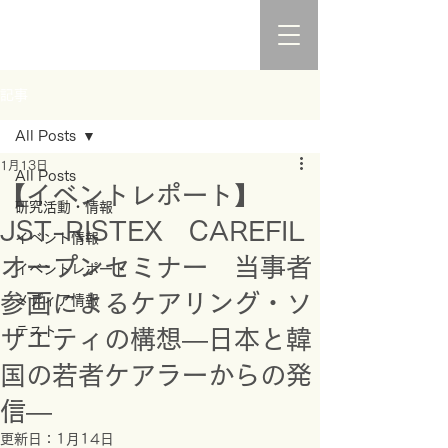
記事
All Posts
1月13日
All Posts
【イベントレポート】
研究活動・情報
JST-RISTEX CAREFIL
イベント情報
オープンセミナー 当事者
イベントレポート
参画によるケアリング・ソ
メディア情報
テスト
サエティの構想―日本と韓
国の若者ケアラーからの発
信―
更新日：
1月14日