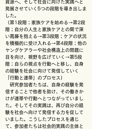
資源へ、そして社会に向けた実践へと
発展させていく5つの段階を導き出しま
した。
（第1段階；家族ケアを始める→第2段
階；自分の人生と家族ケアとの間で深
い葛藤を抱える→第3段階；ケアの状況
を積極的に受け入れる→第4段階；他の
ヤングケアラーや社会構造上の問題に
目を向け、視野を広げていく→第5段
階；自らの視点を行動へと移し、自身
の経験を社会に向けて発信していく
「行動と連帯」のプロセス）
　研究参加者たちは、自身の経験を発
信することで他者を助け、その働きか
けが連帯や行動へとつながっていまし
た。そしてその実践は、再び自分の経
験を社会へ向けて発信する力を促して
いました。こうしたプロセスを通じ
て、参加者たちは社会的実践の主体と