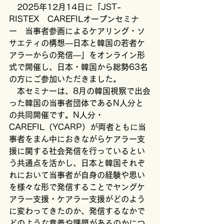
　2025年12月14日に「JST-
RISTEX　CAREFILオープンセミナ
ー　当事者参画によるケアリング・ソ
サエティの構想―日本と韓国の若者ケ
アラーからの発信―」をオンライン形
式で開催し、日本・韓国から総勢63名
の方にご参加いただきました。
　本セミナーは、8月の韓国視察で出会
った韓国の当事者団体であるN人分と
の共同開催です。N人分・
CAREFIL（YCARP）が両者ともに当
事者をまん中におきながらケアラー支
援に関する社会発信を行っているとい
う共通点を活かし、日本と韓国それぞ
れにおいて当事者が自身の経験や思い
を様々な形で発信することでヤングケ
アラー支援・ケアラー支援がどのよう
に変わってきたのか、発信するなかで
どのような意義や課題があるのかにつ