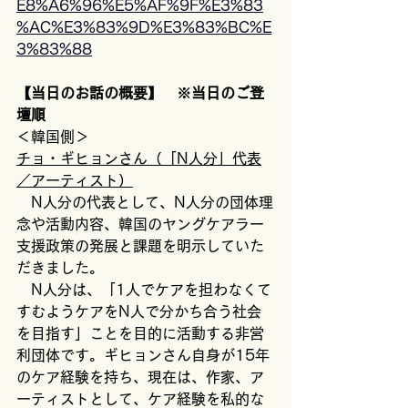
E8%A6%96%E5%AF%9F%E3%83
%AC%E3%83%9D%E3%83%BC%E
3%83%88
【当日のお話の概要】　※当日のご登
壇順
＜韓国側＞
チョ・ギヒョンさん（「N人分」代表
／アーティスト）
　N人分の代表として、N人分の団体理
念や活動内容、韓国のヤングケアラー
支援政策の発展と課題を明示していた
だきました。
　N人分は、「1人でケアを担わなくて
すむようケアをN人で分かち合う社会
を目指す」ことを目的に活動する非営
利団体です。ギヒョンさん自身が15年
のケア経験を持ち、現在は、作家、ア
ーティストとして、ケア経験を私的な