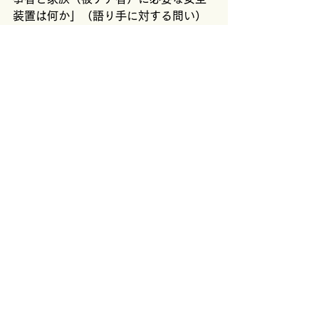
装置は何か」（語り手に対する問い）
先行する発表は当事者参画が導いてき
た変化の過程と意義を照らし出すと同
時に、いかに語るか、そしていかに聴
くかという発信の「質」に関する議論
（安全な発信を可能にする構造と歪み
のない受信）を継続的に可能にする構
造についての議論が必要であるという
点を明示した。
※質疑応答の内容に関しては割愛いた
します。