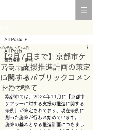
記事
All Posts
2025年12月24日
All Posts
【2月7日まで】京都市ケ
研究活動・情報
アラー支援推進計画の策定
イベント情報
に関するパブリックコメン
イベントレポート
トについて
メディア情報
テスト
京都市では、2024年11月に「京都市
ケアラーに対する支援の推進に関する
条例」が策定されており、現在条例に
則った施策が行われ始めています。
施策の基本となる推進計画につきまし