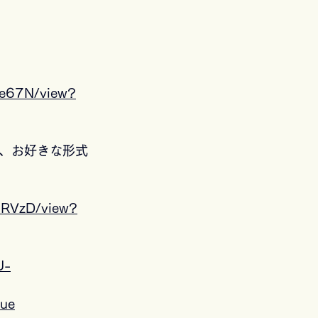
ne67N/view?
、お好きな形式
HRVzD/view?
U-
ue