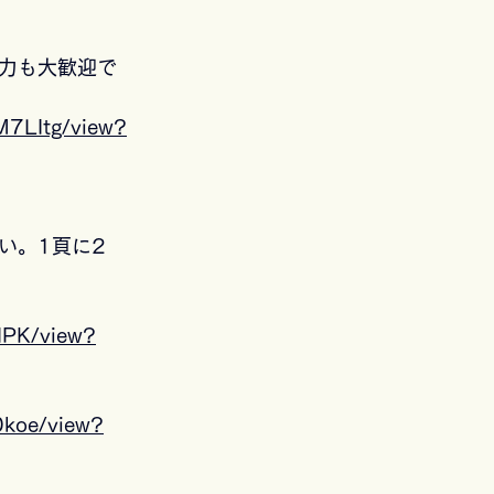
力も大歓迎で
M7LItg/view?
い。1頁に2
dPK/view?
0koe/view?