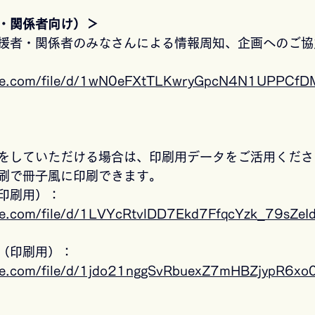
・関係者向け）＞
援者・関係者のみなさんによる情報周知、企画へのご協
ogle.com/file/d/1wN0eFXtTLKwryGpcN4N1UPPCfD
をしていただける場合は、印刷用データをご活用くださ
刷で冊子風に印刷できます。
印刷用）：
ogle.com/file/d/1LVYcRtvlDD7Ekd7FfqcYzk_79sZeI
（印刷用）：
ogle.com/file/d/1jdo21nggSvRbuexZ7mHBZjypR6xo