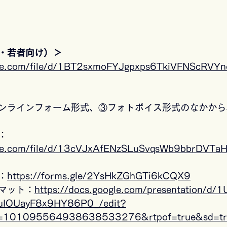
・若者向け）＞
ogle.com/file/d/1BT2sxmoFYJgpxps6TkiVFNScRVY
ンラインフォーム形式、③フォトボイス形式のなかから
：
ogle.com/file/d/13cVJxAfENzSLuSvqsWb9bbrDVTa
：
https://forms.gle/2YsHkZGhGTi6kCQX9
マット：
https://docs.google.com/presentation/d/1
IOUayF8x9HY86P0_/edit?
id=101095564938638533276&rtpof=true&sd=tr