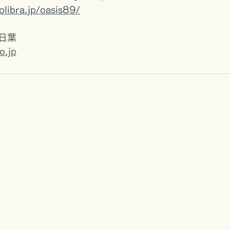
libra.jp/oasis89/
日葉
o.jp