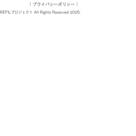
｜
プライバシーポリシー
｜
AREFILプロジェクト All Rights Reserved 2025.
ベント情報】CAREFIL
プンセミナー アートで
子ども・若者ケアラー支
日韓の実践から