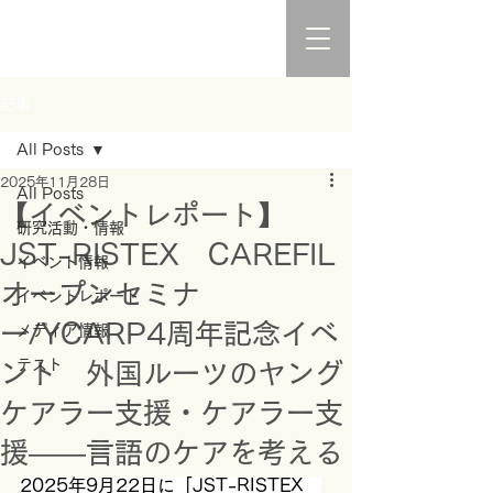
記事
All Posts
2025年11月28日
All Posts
【イベントレポート】
研究活動・情報
JST-RISTEX CAREFIL
イベント情報
オープンセミナ
イベントレポート
ー/YCARP4周年記念イベ
メディア情報
テスト
ント 外国ルーツのヤング
ケアラー支援・ケアラー支
援――言語のケアを考える
2025年9月22日に「JST-RISTEX　