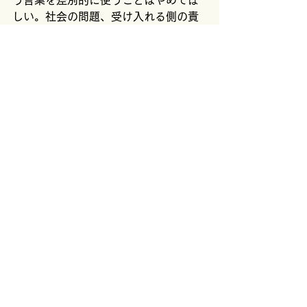
う言葉を差別的に使うことはやめてほ
しい。社会の問題、受け入れる側の責
任として捉えてほしい。言葉のヤング
ケアラーの背景には、社会システムの
不整備を問う視点があることに気づい
てほしい。行政が担い切れていないか
らこそヤングケアラーの子たちが担わ
ざるを得ないことを分かってほしい。
　「外国人/日本人」という二項対立で
考えるのは非現実的であり、血統主義
に基づいて行政サービスの利用に制限
をかけることはおかしいと認識する必
要がある。入管法は序列をつくって人
権を制限するシステムを作り出してい
るので一刻も早く変えてほしい。国際
人権規約等の条約にのっとり、多文化
共生法などの法整備を進めていくこと
を早急に検討してほしい。
　文化資本への注目をしながら、勉強