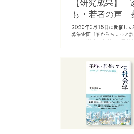
【研究成果】「
も・若者の声 
2026年3月15日に開催
募集企画「家からちょっと離
す。 ご協力いただいた子ど
さまに心から感謝申し上げます
ーにてみなさまから寄せられ
でディスカッションを行いま
ちょっと離れたい」募集企画の
（木）～2026年2月28日
どんな時ですか? （２）家
か? （３）家・家族から離
はありますか?それはどんなも
インフォーム形式（文字） 
YCARP/CAREFILのホ