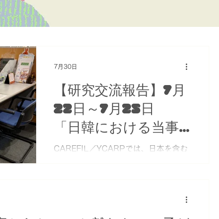
7月30日
【研究交流報告】7月
22日～7月25日
「日韓における当事
者参画型ケアラー支
CAREFIL／YCARPでは、日本を含む
東アジアにおけるケアラー支援のあり
援の可能性
方を明らかにすることを目指し、各国
―YCARP・N 人分メ
の政策や実践を比較する研究に取り組
んでいます。その一環として、2025
ンバーの交流から探
年度から韓国のヤングケアラー当事者