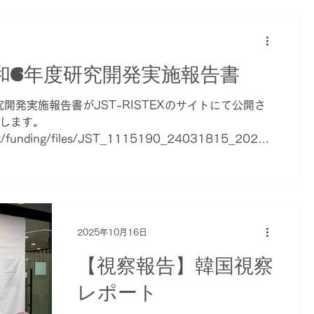
うプロジェクト」（YCARP）の研究
みとして、「ケア・コミュニティ N人
ます
チームが中心となって執筆した書籍
分」のメンバーが7月22日から25日ま
『子ども・若者ケアラーの社会学 ケ
で来日しまし
アリング・ソサエティの創造』が、
2026年4月にクリエイツかもがわより
和6年度研究開発実施報告書
出版されることになりました。 前作
『子ども・若者ケアラーの声からはじ
究開発実施報告書がJST-RISTEXのサイトにて公開さ
まる ヤングケアラー支援の課題』か
します。
ら4年経過したいま、ヤングケアラー
stex/funding/files/JST_1115190_24031815_2024_
支援法制化を受けての問題提起となり
ます。 以下のリンクよりお買い求めい
ただけます。 https://www.creates-
k.co.jp/genre/shakai/12134/ 定価：
2,750円（税込） 「ヤングケアラー支
2025年10月16日
援」とは何をすることなのか？ ヤング
ケアラー支援法制化後、私たちは何を
【視察報告】韓国視察
問われ、どのように支援を前にすすめ
ていくのか？支援を通じて、どのよう
レポート
な社会ビジョンを描いていくのか？子