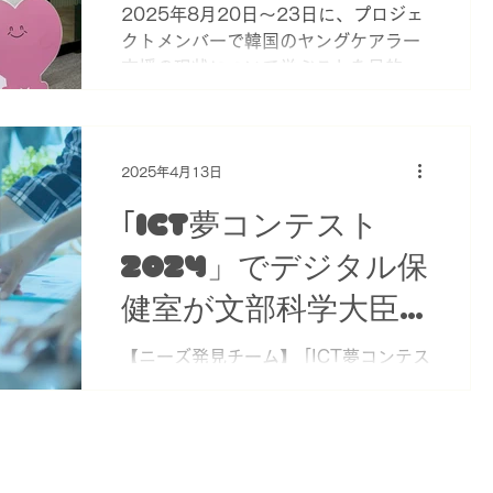
ども・若者ケアラーの声を届けようプ
2025年8月20日～23日に、プロジェ
ロジェクト（YCARP）が当事者主体
クトメンバーで韓国のヤングケアラー
で取り組む事業、調査・研究から支援
支援の現状について学ぶことを目的と
のあり方、課題を提起する。 ＜内容＞
した視察に行ってきました。 韓国で
はじめに（斎藤真緒） 第1章 こど
は、2021年に22歳の青年が介護して
も・若者ケア
いた父親を死亡させてしまうという介
護殺人事件をおきたことを機に、「家
2025年4月13日
族ケア青年」（ヤングケアラー）への
｢ICT夢コンテスト
社会的注目が集まり、2025年に「家
族ケア等の危機児童・青年の支援に関
2024」でデジタル保
する法律」が公布されたばかりです
健室が文部科学大臣賞
（※1）。 ヤングケアラー・ケアラ
ーについては、イギリスをはじめとす
を受賞
【ニーズ発見チーム】 ｢ICT夢コンテス
るヨーロッパでの研究・実践が盛んに
ト2024」でデジタル保健室が文部科
おこなわれている反面、アジア圏での
学大臣賞を受賞しました。 詳しくはこ
研究は未だ十分に行われていません。
ちらから
CAREFILプロジェクトでは、東アジ
https://note.com/impactlab/n/n1ea
アにおけるケアラー支援の調査研究を
a5c230926?sub_rt=share_pb
行っており、今回の視察を初歩的な調