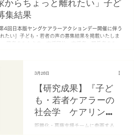
る―」
団体「ケア・コミュニティ N人分（N
家からちょっと離れたい」子ど
인분）」との研究交流を開始しまし
募集結果
た。 韓国では2025年に「家族ケア
等の危機児童・青年の支援に関する法
した第4回日本版ヤングケアラーアクションデー開催に伴う
律」が公布され、ヤングケアラー支援
れたい」子ども・若者の声の募集結果を掲載いたしま
への社会的関心が高まるなど、日本と
も・若者のみなさま、支援団体・支援者・関係者のみな
共通する状況があります。これまで
。 2026年3月15日のヤングケアラーアクションデ
に、CAREFIL／YCARPメンバーによ
た声を一部紹介させていただき、それをもとに登壇者
る韓国視察や日韓フォーラム、国際シ
した（当日のイベントレポートはこちら） ※「家から
ンポジウムを通じて交流を重ね、当事
詳細についてはこちら 募集期間 2026年1月8日
3月28日
者や家族へのスティグマ、支援制度の
（土） 募集内容 （１）家・家族から離れたくなるのは、
あり方、当事者参画の意義や課題など
【研究成果】『子ど
・家族から離れたいと感じる時、どのようにしています
について意見交換を行ってきました。
れたいと思った時、あったらいいなと思う支援や、場所
その結果、日韓には共通する課題があ
も・若者ケアラーの
のですか? 募集方法 （１）シート形式 （２）オンラ
る一方で、若者の政策参画や支援制度
社会学 ケアリン
（３）フォトボイス形式（声＆絵や写真） 募集ルート
には違いもあり、両国の当事者が協働
して取り組みを深めていくことの重要
グ・ソサエティの創
距離化・葛藤支援チームに参画する
性を確認しました。 こうした交流を
「子ども・若者ケアラーの声を届けよ
造』が4月に発売され
発展させるため、2026年度の取り組