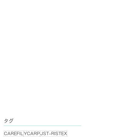
タグ
CAREFIL
YCARP
JST-RISTEX